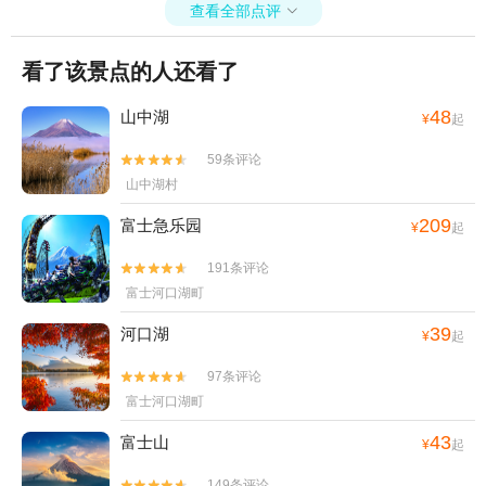
查看全部点评

看了该景点的人还看了
48
山中湖
¥
起
59条评论


山中湖村
209
富士急乐园
¥
起
191条评论


富士河口湖町
39
河口湖
¥
起
97条评论


富士河口湖町
43
富士山
¥
起
149条评论

