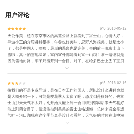
用户评论
p*0 2016-05-12


天公作美，还在东京市区的高速公路上就看到了富士山，心情大好，
导游小王的介绍讲解很棒，午餐也好美味，忍野八海很美，就是太小
了，都是中国人，哈哈，最后的温泉也是完美，去的前一晚富士山下
雪啦，真正的雪地温泉，室内室外都能看到富士山哦！唯一遗憾就是
因为雪地封路，车子只能开到一合目。对了。在哈多巴士上丢了宝贝
的玩具，也完好的找回来了，真的非常感谢！

p*5 2016-02-16


接我们的不是专业导游，是在日本工作的国人，所以没什么讲解也就
是大概介绍一下，可能是樱花季人太多了吧，态度倒是很好的。去富
士山那天天气不太好，刚开始只能上到一合目特别郁闷后来天气稍好
能上到四合目了，但没能拍到美美的富士山略遗憾，总体来说全靠运
气哇～河口湖现在这个季节真是没什么看的，天气好的时候在山中湖
拍富士山全景应该是最美的～忍野八海还可以吧，没什么特别惊艳，

总体来说有点小失望，但是最后的红富士温泉是真的不错呢！