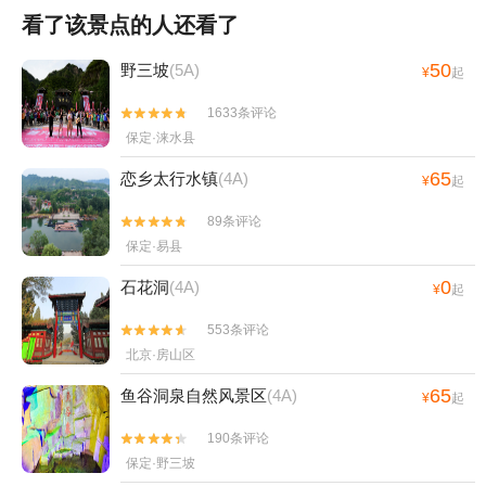
看了该景点的人还看了
50
野三坡
(5A)
¥
起
1633条评论


保定·涞水县
65
恋乡太行水镇
(4A)
¥
起
89条评论


保定·易县
0
石花洞
(4A)
¥
起
553条评论


北京·房山区
65
鱼谷洞泉自然风景区
(4A)
¥
起
190条评论


保定·野三坡