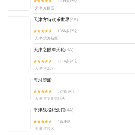
3209条评论


天津·东丽区
天津方特欢乐世界
(4A)
1356条评论


天津·滨海新区
天津之眼摩天轮
(4A)
2114条评论


天津·河北区
海河游船
524条评论


天津·古文化街码头
平津战役纪念馆
(4A)
4条评论


天津·红桥区