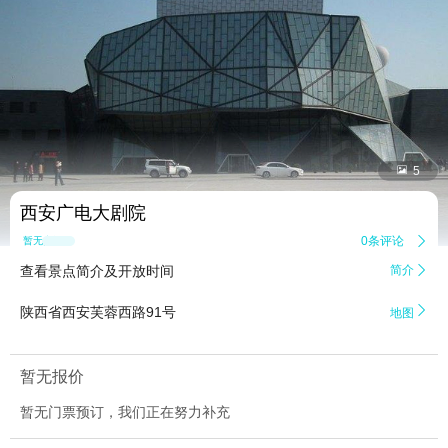


5
西安广电大剧院
0条评论

暂无点评
查看景点简介及开放时间
简介


陕西省西安芙蓉西路91号
地图
暂无报价
暂无门票预订，我们正在努力补充