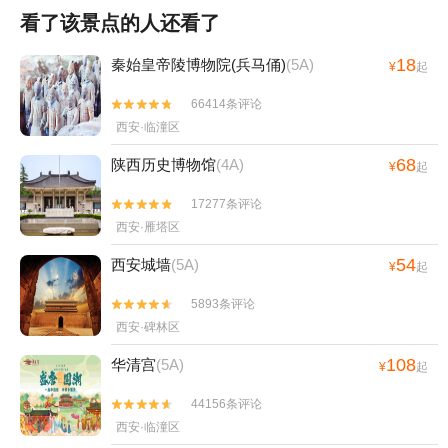
看了该景点的人还看了
18
秦始皇帝陵博物院(兵马俑)
(5A)
¥
起
66414条评论


西安·临潼区
68
陕西历史博物馆
(4A)
¥
起
17277条评论


西安·雁塔区
54
西安城墙
(5A)
¥
起
5893条评论


西安·碑林区
108
华清宫
(5A)
¥
起
44156条评论


西安·临潼区