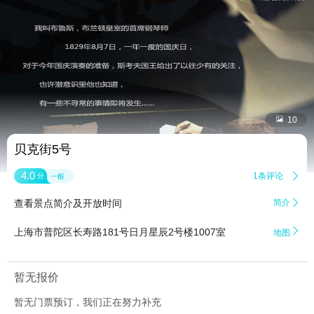


10
贝克街5号
4.0
1条评论

分
一般
查看景点简介及开放时间
简介


上海市普陀区长寿路181号日月星辰2号楼1007室
地图
暂无报价
暂无门票预订，我们正在努力补充