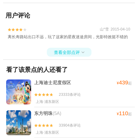
用户评论
山*雪 2015-04-10


离长寿路站出口不远，玩了这家的星夜迷途房间，光影特效挺不错的
查看全部点评

看了该景点的人还看了
439
上海迪士尼度假区
¥
起
23333条评论


上海·浦东新区
110
东方明珠
(5A)
¥
起
33904条评论


上海·浦东新区