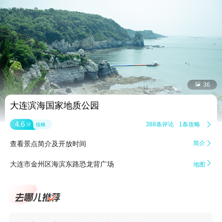


36
大连滨海国家地质公园
4.6
388条评论
1条攻略

分
很棒
查看景点简介及开放时间
简介


大连市金州区海滨东路恐龙背广场
地图