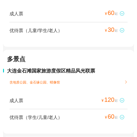
60
成人票

¥
起
30
优待票（儿童/学生/老人）

¥
起
多景点
大连金石滩国家旅游度假区精品风光联票
含地质公园、金石缘公园、蜡像馆

120
成人票

¥
起
60
优待票（学生/儿童/老人）

¥
起