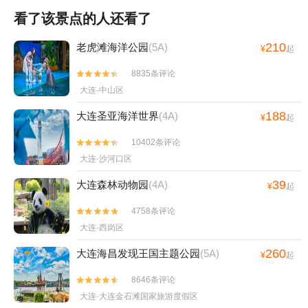
看了该景点的人还看了
210
老虎滩海洋公园
(5A)
¥
起
8835条评论


大连·中山区
188
大连圣亚海洋世界
(4A)
¥
起
10402条评论


大连·沙河口区
39
大连森林动物园
(4A)
¥
起
4758条评论


大连·西岗区
260
大连海昌发现王国主题公园
(5A)
¥
起
8646条评论


大连·大连金石滩国家旅游度假区