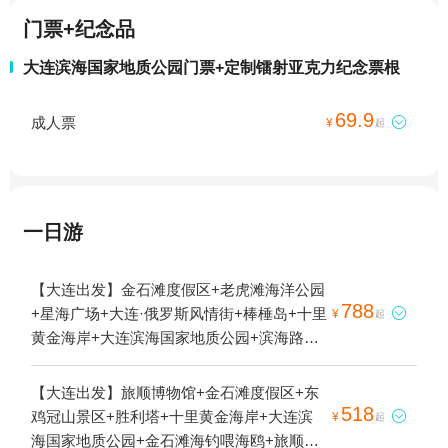
门票+纪念品
大连滨海国家地质公园门票+定制镭射亚克力纪念票根
69.9
成人票

¥
起
一日游
【大连出发】金石滩度假区+老虎滩海洋公园
788
+星海广场+大连·俄罗斯风情街+棒棰岛+十里

¥
起
黄金海岸+大连滨海国家地质公园+滨海路
+莲花山观景台+金石滩海钓喂海鸥+大连海
昌东方水城+渔人码头+星海湾跨海大桥+东
【大连出发】旅顺博物馆+金石滩度假区+东
港游艇码头3日游
518
鸡冠山景区+胜利塔+十里黄金海岸+大连滨

¥
起
海国家地质公园+金石滩海钓喂海鸥+旅顺太