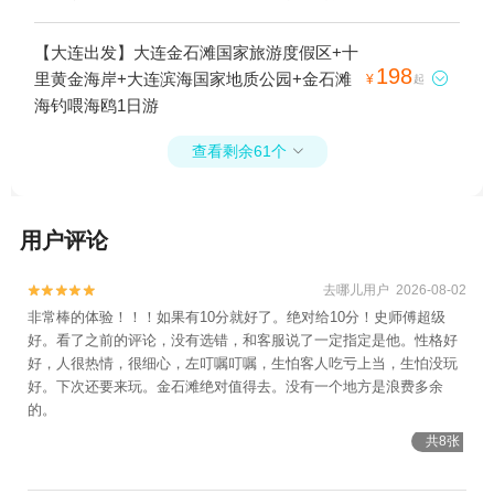
阳沟+旅顺潜艇博物馆+巡航模拟馆+军港游
园+旅顺口风景名胜区+白玉山景区-旅顺口2
【大连出发】大连金石滩国家旅游度假区+十
日游
198
里黄金海岸+大连滨海国家地质公园+金石滩

¥
起
海钓喂海鸥1日游
查看剩余61个

用户评论
去哪儿用户 2026-08-02


非常棒的体验！！！如果有10分就好了。绝对给10分！史师傅超级
好。看了之前的评论，没有选错，和客服说了一定指定是他。性格好
好，人很热情，很细心，左叮嘱叮嘱，生怕客人吃亏上当，生怕没玩
好。下次还要来玩。金石滩绝对值得去。没有一个地方是浪费多余
的。
共8张