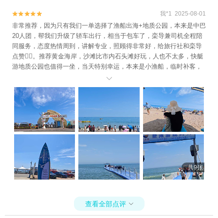
我*1 2025-08-01


非常推荐，因为只有我们一单选择了渔船出海+地质公园，本来是中巴
20人团，帮我们升级了轿车出行，相当于包车了，栾导兼司机全程陪
同服务，态度热情周到，讲解专业，照顾得非常好，给旅行社和栾导
点赞👍🏻。推荐黄金海岸，沙滩比市内石头滩好玩，人也不太多，快艇
游地质公园也值得一坐，当天特别幸运，本来是小渔船，临时补客，
栾导帮我们安排了快艇出海钓鱼🎣，钓鱼就是在一个池子里，工作人

员可以指导，适合小孩子体验。
共9张
查看全部点评
