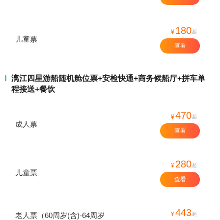
180
¥
起
儿童票
查看
漓江四星游船随机舱位票+安检快通+商务候船厅+拼车单
程接送+餐饮
470
¥
起
成人票
查看
280
¥
起
儿童票
查看
443
¥
起
老人票（60周岁(含)-64周岁