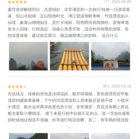
r*7 2026-04-05


廖导游讲解很到位，态度很好，非常满意的一次旅行!桂林一日游虽紧
凑，但山水如画，足以惊艳时光。漓江碧波倒映奇峰，竹筏漂流如入
仙境；象鼻山栩栩如生，是打卡地标。阳朔西街风情独特，美食啤酒
鱼令人回味。行程虽赶，但核心美景尽收，适合时间有限的游客。若
想深度体验，建议留足两日，慢品烟雨漓江的韵味。 说点什么
B*o 2026-03-18


先说优点，桂林的景色是没得说的，船开得很稳，景色很漂亮在甲板
顶层拍摄效果最棒，下午的河流漂流双人房体验还是很不错，小筏河
中漂流，船夫会对两岸的景色所介绍，非常惬意，而且没有网上所说
船夫索取小费情况。 接下来是行程中比较不足的点，其一导游在接客
的时候地址报送不准确，给导游打电话挂断。其二，有车销的情况暂
且不提，明明是可以在兴平古镇停车，供游客自行选择餐厅前往用

餐，给我们拉一个前不着村后不着店的地方，车里还不让坐人，如果