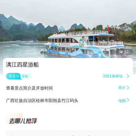


62
漓江四星游船
4.5
2021条评论

分
不错
查看景点简介及开放时间
简介


广西壮族自治区桂林市阳朔县竹江码头
地图