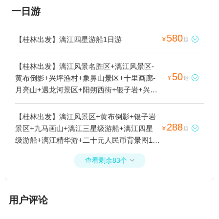
一日游
580
【桂林出发】漓江四星游船1日游

¥
起
【桂林出发】漓江风景名胜区+漓江风景区-
50
黄布倒影+兴坪渔村+象鼻山景区+十里画廊-

¥
起
月亮山+遇龙河景区+阳朔西街+银子岩+兴坪
古镇+《印象刘三姐》山水实景演出+阳朔
+桂林两江四湖景区+九马画山+兴坪古戏台
【桂林出发】漓江风景区+黄布倒影+银子岩
+刘三姐水上公园+十里画廊+漓江三星游船
288
景区+九马画山+漓江三星级游船+漓江四星

¥
起
+漓江四星游船+杨堤—九马画山漓江竹筏漂
级游船+漓江精华游+二十元人民币背景图1日
流+阳朔单车骑行+漓江竹筏游+古渔村+杨堤
游
烟雨+漓江（唐人街-林家州）竹筏漂流+工农
查看剩余83个

桥+富里桥+阳朔戏楼+桂林千古情+漓江精华
游+遇龙河竹筏漂游+20元人民币背景观景台
+杨堤兴坪漓江竹筏游+漓江+兴坪佳境+杨堤
用户评论
九马漓江竹筏漂流+杨堤码头1日游