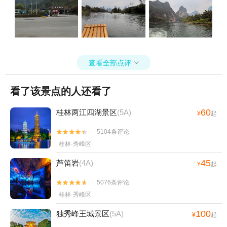
没有提前准备午餐的话，还得饿着肚子玩，因为提前知道这种情况，
我们就自备了午餐。第三景点上说的是人民币¥20背景打卡，但实际景
色与描述的不太符合。
查看全部点评

看了该景点的人还看了
60
桂林两江四湖景区
(5A)
¥
起
5104条评论


桂林·秀峰区
45
芦笛岩
(4A)
¥
起
5076条评论


桂林·秀峰区
100
独秀峰王城景区
(5A)
¥
起