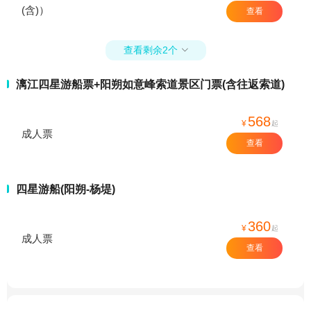
(含)）
查看
查看剩余2个

漓江四星游船票+阳朔如意峰索道景区门票(含往返索道)
568
¥
起
成人票
查看
四星游船(阳朔-杨堤)
360
¥
起
成人票
查看