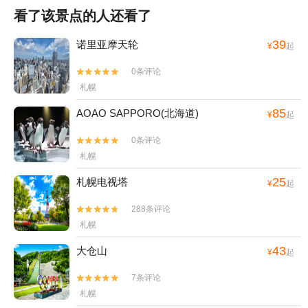
看了该景点的人还看了
39
诺里亚摩天轮
¥
起
0条评论


札幌
85
AOAO SAPPORO(北海道)
¥
起
0条评论


札幌
25
札幌电视塔
¥
起
288条评论


札幌
43
大仓山
¥
起
7条评论


札幌