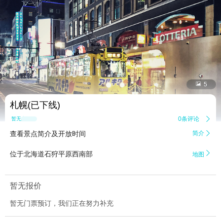


5
札幌(已下线)
0条评论

暂无点评
查看景点简介及开放时间
简介


位于北海道石狩平原西南部
地图
暂无报价
暂无门票预订，我们正在努力补充