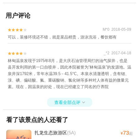
用户评论
M*0 2018-05-09


可以，装修环境还不错，就是菜品稍贵，游泳洗浴，餐饮都有
_*2 2017-04-18


林甸温泉发现于1975年8月，是大庆石油管理局打的油气探井，也是
县开发利用的第一口自喷井，因此本院被誉为“林甸温泉”的发源地。温
泉井深1792米，常年水温39.5－41.5°C。本泉水清澈透明，含有锶、
溴、碘、偏硅酸、氟、重碳酸钠、氯化钠等多种对人体有益的微量元
素。现在，因温泉的好处，现在已经建立了同名的疗养院
查看全部点评

看了该景点的人还看了
73
扎龙生态旅游区
(5A)
¥
起