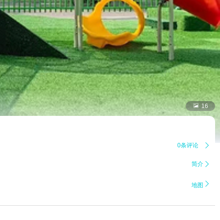

16
0条评论

简介


地图