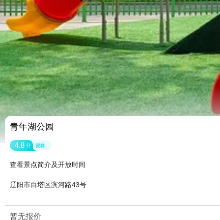
青年湖公园
4.8
分
很棒
查看景点简介及开放时间
辽阳市白塔区滨河路43号
暂无报价