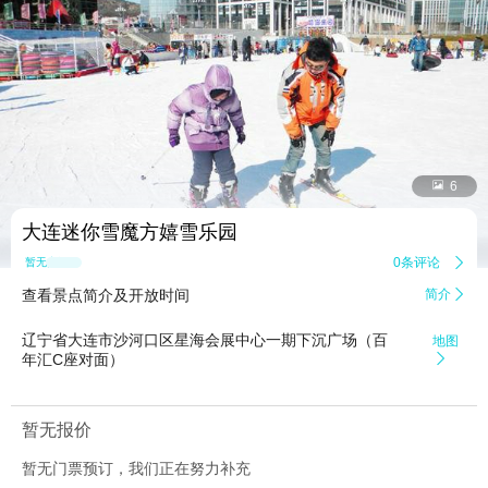


6
大连迷你雪魔方嬉雪乐园
0条评论

暂无点评
查看景点简介及开放时间
简介

辽宁省大连市沙河口区星海会展中心一期下沉广场（百
地图
年汇C座对面）

暂无报价
暂无门票预订，我们正在努力补充