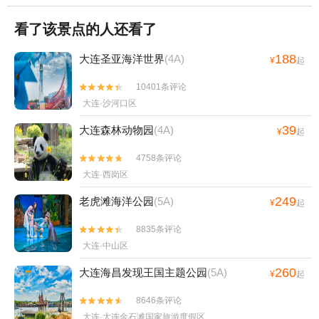
看了该景点的人还看了
188
大连圣亚海洋世界
(4A)
¥
起
10401条评论


大连·沙河口区
39
大连森林动物园
(4A)
¥
起
4758条评论


大连·西岗区
249
老虎滩海洋公园
(5A)
¥
起
8835条评论


大连·中山区
260
大连海昌发现王国主题公园
(5A)
¥
起
8646条评论


大连·大连金石滩国家旅游度假区