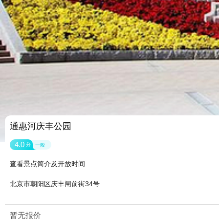
通惠河庆丰公园
4.0
分
一般
查看景点简介及开放时间
北京市朝阳区庆丰闸前街34号
暂无报价