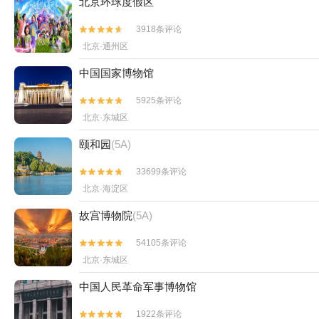
北京环球度假区
3918条评论


北京·通州区
中国国家博物馆
5925条评论


北京·东城区
颐和园
(5A)
33699条评论


北京·海淀区
故宫博物院
(5A)
54105条评论


北京·东城区
中国人民革命军事博物馆
1922条评论

