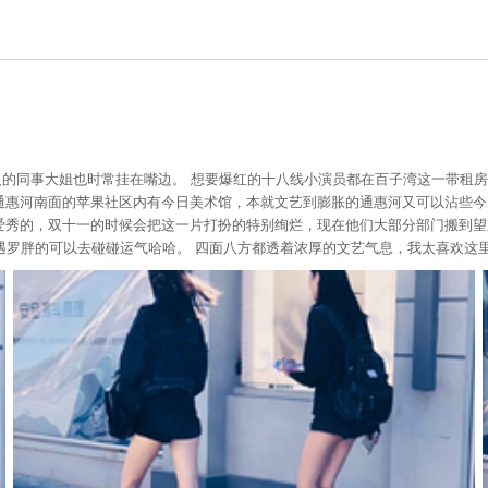
阳人的同事大姐也时常挂在嘴边。 想要爆红的十八线小演员都在百子湾这一带租
 通惠河南面的苹果社区内有今日美术馆，本就文艺到膨胀的通惠河又可以沾些
是爱秀的，双十一的时候会把这一片打扮的特别绚烂，现在他们大部分部门搬到
遇罗胖的可以去碰碰运气哈哈。 四面八方都透着浓厚的文艺气息，我太喜欢这