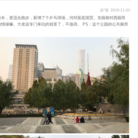
淡*昔 2018-11-02
狭长，更适合跑步，新增了个乒乓球场，河对面是国贸。东园相对西园而
情操嘛。大老远专门来玩的就算了，不值得。 PS：这个公园的公共厕所