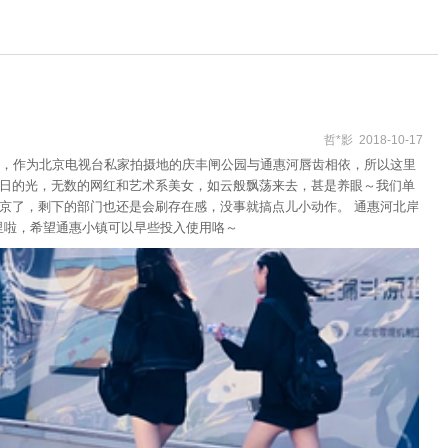
哲*影 2018-10-17
房，作为北京电视台私家拍摄地的庆丰闸公园与通惠河唇齿相依，所以这里
今日的光，无数的网红和艺术系美女，如云般飘荡来去，甚是养眼～我们单
望京了，剩下的部门也还是会刷存在感，没事就搞点儿小动作。 通惠河北岸
里啦，希望通惠小镇可以早些投入使用咯～