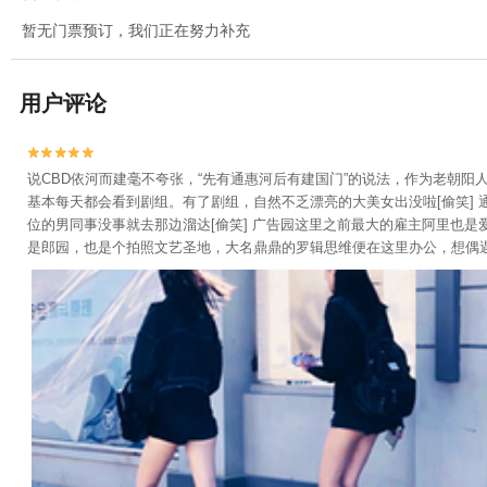
暂无门票预订，我们正在努力补充
用户评论


说CBD依河而建毫不夸张，“先有通惠河后有建国门”的说法，作为老朝
基本每天都会看到剧组。有了剧组，自然不乏漂亮的大美女出没啦[偷笑]
位的男同事没事就去那边溜达[偷笑] 广告园这里之前最大的雇主阿里也
是郎园，也是个拍照文艺圣地，大名鼎鼎的罗辑思维便在这里办公，想偶