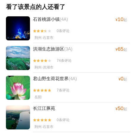
看了该景点的人还看了
10
石首桃源小镇
(4A)
¥
起
0条评论


荆州·石首市
65
洪湖生态旅游区
(3A)
¥
起
74条评论


荆州·洪湖市
0
君山野生荷花世界
(4A)
¥
起
7条评论


岳阳
50
长江江豚苑
¥
起
0条评论


荆州·石首市