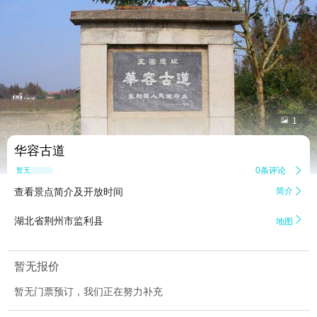


1
华容古道
0条评论

暂无点评
查看景点简介及开放时间
简介


湖北省荆州市监利县
地图
暂无报价
暂无门票预订，我们正在努力补充