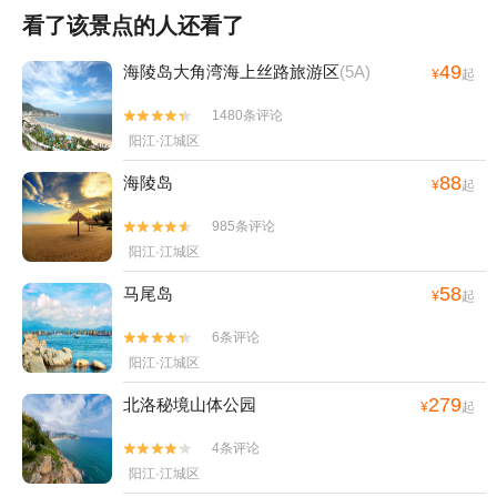
看了该景点的人还看了
49
海陵岛大角湾海上丝路旅游区
(5A)
¥
起
1480条评论


阳江·江城区
88
海陵岛
¥
起
985条评论


阳江·江城区
58
马尾岛
¥
起
6条评论


阳江·江城区
279
北洛秘境山体公园
¥
起
4条评论


阳江·江城区