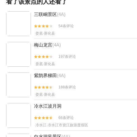
看了该景点的人还看了
三联峒景区
(4A)
54条评论


娄底·新化县
梅山龙宫
(4A)
197条评论


娄底·新化县
紫鹊界梯田
(4A)
188条评论


娄底·新化县
冷水江波月洞
66条评论


冷水江·冷水江市资江旅游度假区
白水洞风景区
(4A)