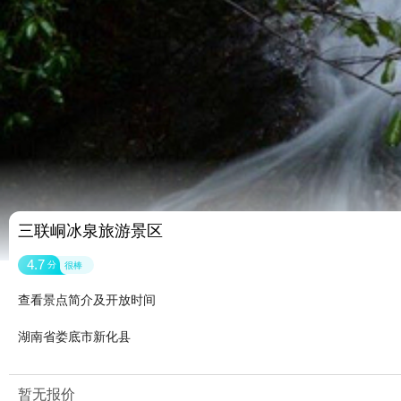
三联峒冰泉旅游景区
4.7
分
很棒
查看景点简介及开放时间
湖南省娄底市新化县
暂无报价