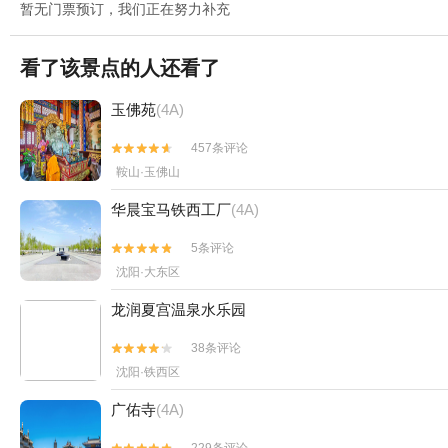
暂无门票预订，我们正在努力补充
看了该景点的人还看了
玉佛苑
(4A)
457条评论


鞍山·玉佛山
华晨宝马铁西工厂
(4A)
5条评论


沈阳·大东区
龙润夏宫温泉水乐园
38条评论


沈阳·铁西区
广佑寺
(4A)