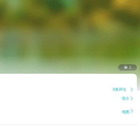

1
0条评论

简介


地图