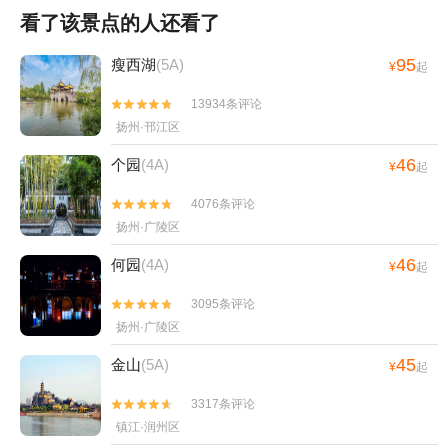
看了该景点的人还看了
95
瘦西湖
(5A)
¥
起
13934条评论


扬州·邗江区
46
个园
(4A)
¥
起
4076条评论


扬州·广陵区
46
何园
(4A)
¥
起
3095条评论


扬州·广陵区
45
金山
(5A)
¥
起
3317条评论


镇江·润州区