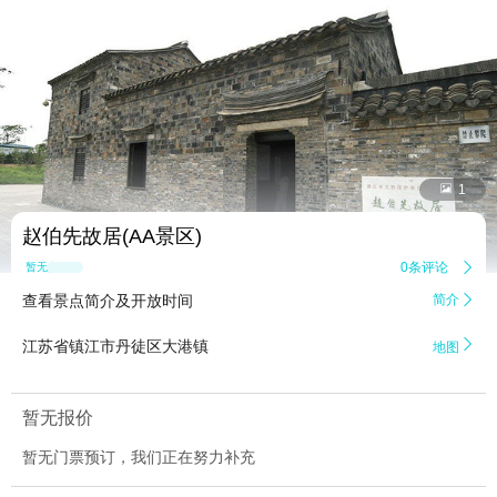


1
赵伯先故居(AA景区)
0条评论

暂无点评
查看景点简介及开放时间
简介


江苏省镇江市丹徒区大港镇
地图
暂无报价
暂无门票预订，我们正在努力补充