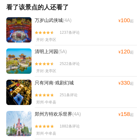
看了该景点的人还看了
100
万岁山武侠城
(4A)
¥
起
1237条评论


开封·龙亭区
120
清明上河园
(5A)
¥
起
2522条评论


开封·龙亭区
330
只有河南·戏剧幻城
¥
起
251条评论


郑州·中牟县
158
郑州方特欢乐世界
(4A)
¥
起
1882条评论


郑州·中牟县