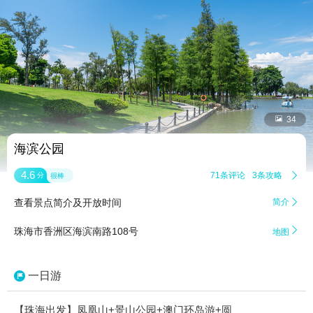


34
海滨公园
4.6
71条评论
3条攻略

分
很棒
查看景点简介及开放时间
简介


珠海市香洲区海滨南路108号
地图
一日游
【珠海出发】凤凰山+景山公园+澳门环岛游+圆