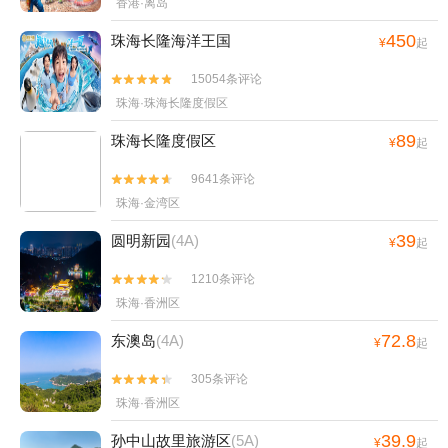
香港·离岛
450
珠海长隆海洋王国
¥
起
15054条评论


珠海·珠海长隆度假区
89
珠海长隆度假区
¥
起
9641条评论


珠海·金湾区
39
圆明新园
(4A)
¥
起
1210条评论


珠海·香洲区
72.8
东澳岛
(4A)
¥
起
305条评论


珠海·香洲区
39.9
孙中山故里旅游区
(5A)
¥
起