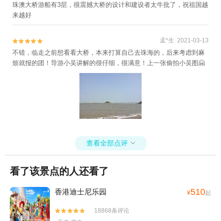
珠澳大桥游船有3层，很震撼大桥的设计和建设者太牛批了，祝祖国越
来越好
孟*生 2021-03-13


不错，临走之前想看看大桥，本来打算自己去珠海的，后来考虑到麻
烦就报的团！导游小吴讲解的很仔细，很满意！上一张偷拍小吴图🤗
查看全部点评

看了该景点的人还看了
510
香港迪士尼乐园
¥
起
18868条评论

