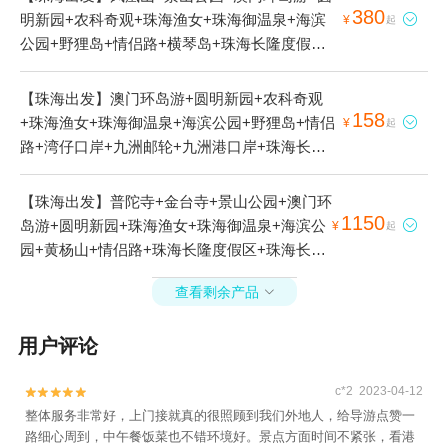
380
明新园+农科奇观+珠海渔女+珠海御温泉+海滨

¥
起
公园+野狸岛+情侣路+横琴岛+珠海长隆度假区
+珠海长隆海洋王国+珠海大剧院+港珠澳大桥游
+湾仔旅游码头+日月贝直升机观光基地+珠海日
【珠海出发】澳门环岛游+圆明新园+农科奇观
月贝直升机基地+珠海直升机日月贝空中游览基
158
+珠海渔女+珠海御温泉+海滨公园+野狸岛+情侣

¥
起
地+香炉湾沙滩1日游
路+湾仔口岸+九洲邮轮+九洲港口岸+珠海长隆
度假区+珠海长隆海洋王国+珠海大剧院+港珠澳
大桥游+海上看珠海+湾仔旅游码头+九洲船说·相
【珠海出发】普陀寺+金台寺+景山公园+澳门环
约大海+港珠澳大桥珠海公路口岸+珠澳海湾夜游
1150
岛游+圆明新园+珠海渔女+珠海御温泉+海滨公

¥
起
+海上看港珠澳大桥+香炉湾沙滩1日游
园+黄杨山+情侣路+珠海长隆度假区+珠海长隆
海洋王国+珠海飞行体验观光+香炉湾+珠海大剧
查看剩余产品

院+珠海本地玩乐+港珠澳大桥游+湾仔旅游码头
+爱飞客飞行体验(珠海莲洲机场)+珠海莲洲跳伞
用户评论
+唐家湾古镇+珠海攀达跳伞基地+珠海景山观光
索道+逆风飞行体验(珠海莲洲机场)+珠海莲洲机
c*2 2023-04-12
场翔泰飞机驾驶体验基地1日游


整体服务非常好，上门接就真的很照顾到我们外地人，给导游点赞一
路细心周到，中午餐饭菜也不错环境好。景点方面时间不紧张，看港