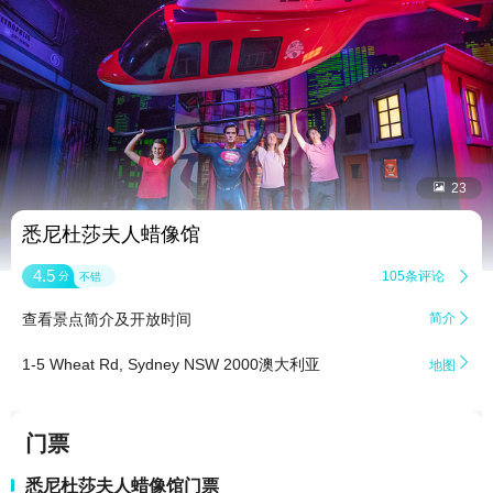


23
悉尼杜莎夫人蜡像馆
4.5
105条评论

分
不错
查看景点简介及开放时间
简介


1-5 Wheat Rd, Sydney NSW 2000澳大利亚
地图
门票
悉尼杜莎夫人蜡像馆门票