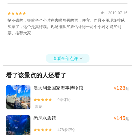
d*s 2019-07-16


挺不错的，提前半个小时在去哪网买的票，便宜。而且不用现场排队
买票了，这个是真好哦。现场排队买票估计得一两个小时才能买到
票。推荐大家！
查看全部点评

看了该景点的人还看了
128
澳大利亚国家海事博物馆
¥
起
0条评论


派蒙
145
悉尼水族馆
¥
起
478条评论

