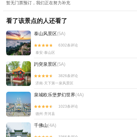
暂无门票预订，我们正在努力补充
看了该景点的人还看了
泰山风景区
(5A)
6302条评论


泰安·泰山区
趵突泉景区
(5A)
3826条评论


济南·天下第一泉风景区
泉城欧乐堡梦幻世界
(4A)
1023条评论


德州·齐河县
千佛山
(4A)