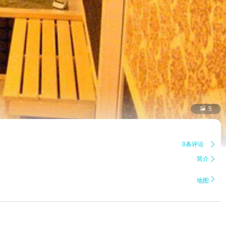

5
0条评论

简介


地图