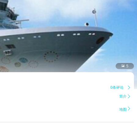

5
0条评论

简介


地图