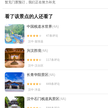
暂无门票预订，我们正在努力补充
看了该景点的人还看了
中国栈道水世界
(4A)
47条评论


汉中·留坝县
兴汉胜境
(4A)
117条评论


汉中·汉台区
长青华阳景区
(4A)
449条评论


汉中·洋县
汉中石门栈道风景区
(4A)