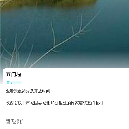
五门堰
暂无点评
查看景点简介及开放时间
陕西省汉中市城固县城北15公里处的许家庙镇五门堰村
暂无报价