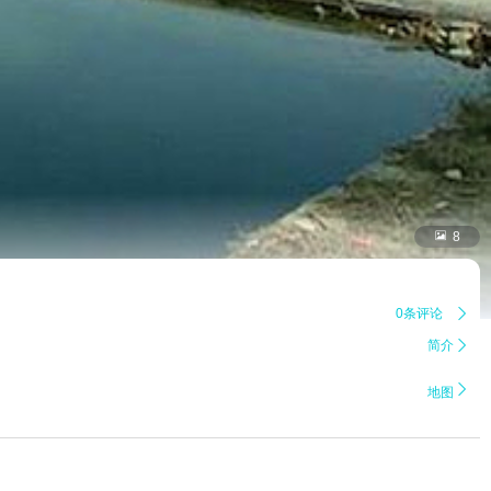

8
0条评论

简介


地图