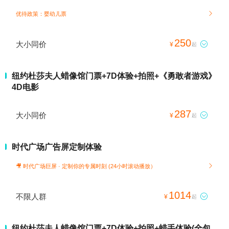
优待政策：婴幼儿票

250
大小同价

¥
起
纽约杜莎夫人蜡像馆门票+7D体验+拍照+《勇敢者游戏》
4D电影
287
大小同价

¥
起
时代广场广告屏定制体验
🎥 时代广场巨屏 · 定制你的专属时刻 (24小时滚动播放）

1014
不限人群

¥
起
纽约杜莎夫人蜡像馆门票+7D体验+拍照+蜡手体验(全包