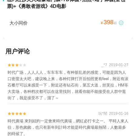
票)+《勇敢者游戏》4D电影
398
大小同价

¥
起
用户评论
_*7 2019-01-27


时代广场，人人人人，车车车车，有种脏乱差的感觉，可能是因为人
口密度太大吧，建议晚上来，各种灯牌打开后拍照更有feel，附近有滚
石餐厅可以来感受一下，附近还有钻石街，第五大道，丝芙拉，HM等
大卖场，各种档次都可以在这里找到，就看你能不能接受在人群中逛
街了，我是接受不了，溜了～
玩*鬧 2019-01-16


時代廣場 來到紐約一定會來時代廣場，網紅必打卡之一。 平時人來人
往，形色囪囪，也只有新年到計時才能是時代廣場最熱鬧，人數最多
的時候了。