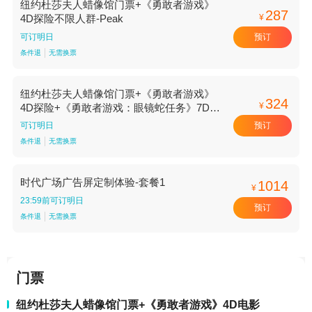
纽约杜莎夫人蜡像馆门票+《勇敢者游戏》
287
¥
4D探险不限人群-Peak
预订
可订明日
条件退
无需换票
纽约杜莎夫人蜡像馆门票+《勇敢者游戏》
324
¥
4D探险+《勇敢者游戏：眼镜蛇任务》7D游
戏+拍照不限人群-Peak
预订
可订明日
条件退
无需换票
时代广场广告屏定制体验-套餐1
1014
¥
23:59前可订明日
预订
条件退
无需换票
门票
纽约杜莎夫人蜡像馆门票+《勇敢者游戏》4D电影