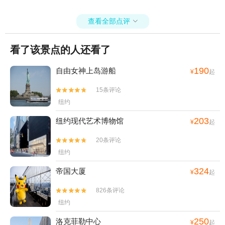
查看全部点评

看了该景点的人还看了
190
自由女神上岛游船
¥
起
15条评论


纽约
203
纽约现代艺术博物馆
¥
起
20条评论


纽约
324
帝国大厦
¥
起
826条评论


纽约
250
洛克菲勒中心
¥
起