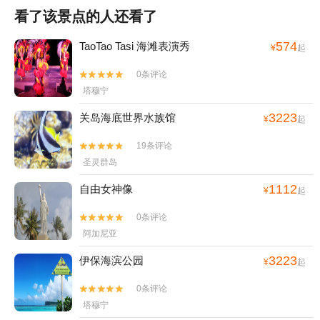
看了该景点的人还看了
574
TaoTao Tasi 海滩表演秀
¥
起
0条评论


塔穆宁
3223
关岛海底世界水族馆
¥
起
19条评论


圣灵群岛
1112
自由女神像
¥
起
0条评论


阿加尼亚
3223
伊保海滨公园
¥
起
0条评论


塔穆宁