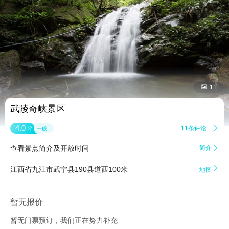


11
武陵奇峡景区
4.0
11条评论

分
一般
查看景点简介及开放时间
简介


江西省九江市武宁县190县道西100米
地图
暂无报价
暂无门票预订，我们正在努力补充