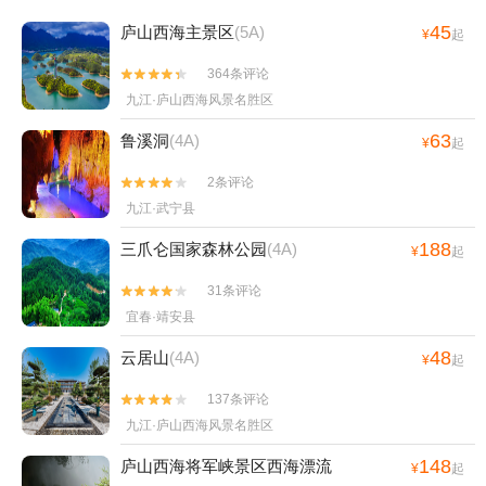
45
庐山西海主景区
(5A)
¥
起
364条评论


九江·庐山西海风景名胜区
63
鲁溪洞
(4A)
¥
起
2条评论


九江·武宁县
188
三爪仑国家森林公园
(4A)
¥
起
31条评论


宜春·靖安县
48
云居山
(4A)
¥
起
137条评论


九江·庐山西海风景名胜区
148
庐山西海将军峡景区西海漂流
¥
起