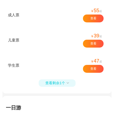
55
¥
起
成人票
查看
39
¥
起
儿童票
查看
47
¥
起
学生票
查看
查看剩余1个

一日游