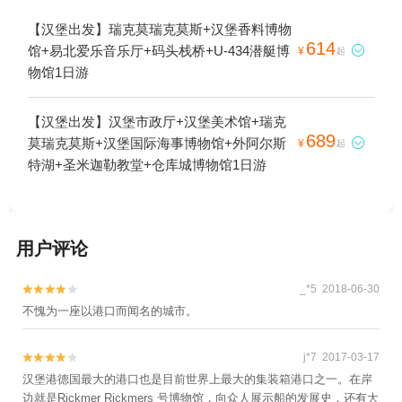
【汉堡出发】瑞克莫瑞克莫斯+汉堡香料博物
614
馆+易北爱乐音乐厅+码头栈桥+U-434潜艇博

¥
起
物馆1日游
【汉堡出发】汉堡市政厅+汉堡美术馆+瑞克
689
莫瑞克莫斯+汉堡国际海事博物馆+外阿尔斯

¥
起
特湖+圣米迦勒教堂+仓库城博物馆1日游
用户评论
_*5 2018-06-30


不愧为一座以港口而闻名的城市。
j*7 2017-03-17


汉堡港德国最大的港口也是目前世界上最大的集装箱港口之一。在岸
边就是Rickmer Rickmers 号博物馆，向众人展示船的发展史，还有大