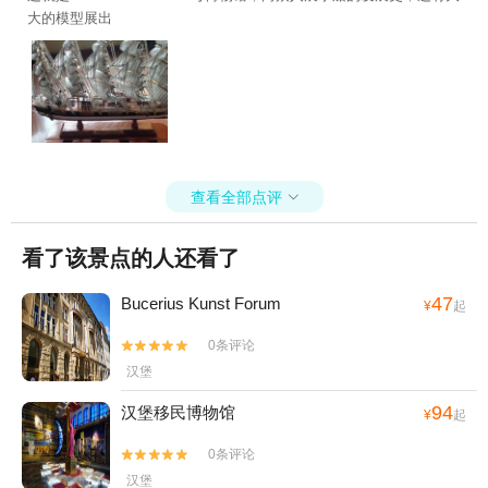
大的模型展出
查看全部点评

看了该景点的人还看了
47
Bucerius Kunst Forum
¥
起
0条评论


汉堡
94
汉堡移民博物馆
¥
起
0条评论


汉堡