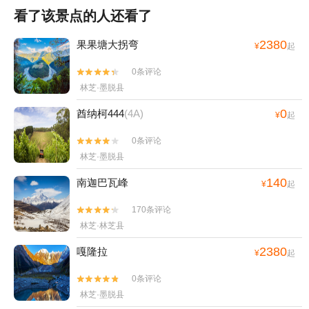
看了该景点的人还看了
2380
果果塘大拐弯
¥
起
0条评论


林芝·墨脱县
0
酋纳柯444
(4A)
¥
起
0条评论


林芝·墨脱县
140
南迦巴瓦峰
¥
起
170条评论


林芝·林芝县
2380
嘎隆拉
¥
起
0条评论


林芝·墨脱县