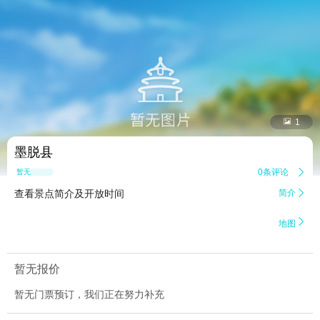


1
墨脱县
0条评论

暂无点评
查看景点简介及开放时间
简介


地图
暂无报价
暂无门票预订，我们正在努力补充