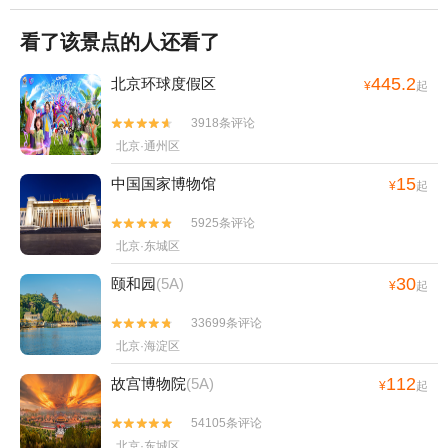
看了该景点的人还看了
445.2
北京环球度假区
¥
起
3918条评论


北京·通州区
15
中国国家博物馆
¥
起
5925条评论


北京·东城区
30
颐和园
(5A)
¥
起
33699条评论


北京·海淀区
112
故宫博物院
(5A)
¥
起
54105条评论


北京·东城区