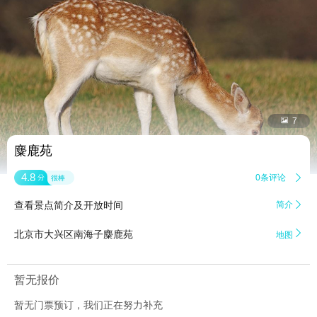


7
麋鹿苑
4.8
0条评论

分
很棒
查看景点简介及开放时间
简介


北京市大兴区南海子麋鹿苑
地图
暂无报价
暂无门票预订，我们正在努力补充