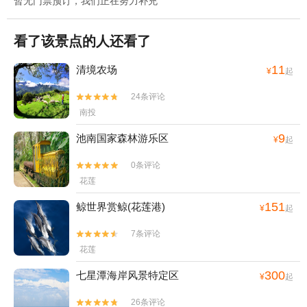
暂无门票预订，我们正在努力补充
看了该景点的人还看了
11
清境农场
¥
起
24条评论


南投
9
池南国家森林游乐区
¥
起
0条评论


花莲
151
鲸世界赏鲸(花莲港)
¥
起
7条评论


花莲
300
七星潭海岸风景特定区
¥
起
26条评论

