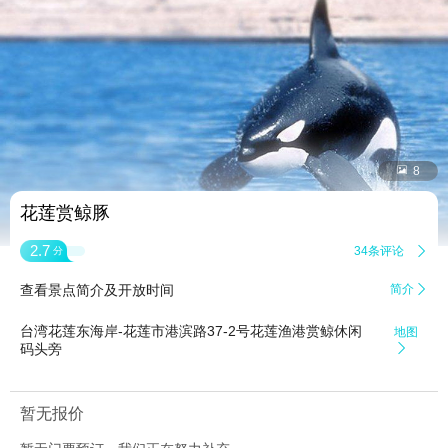


8
花莲赏鲸豚
2.7
34条评论

分
查看景点简介及开放时间
简介

台湾花莲东海岸-花莲市港滨路37-2号花莲渔港赏鲸休闲
地图
码头旁

暂无报价