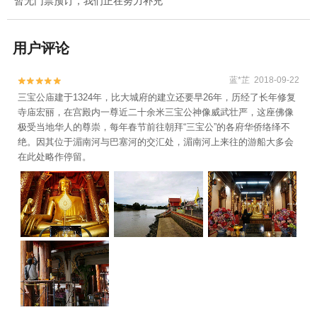
暂无门票预订，我们正在努力补充
用户评论
蓝*芷 2018-09-22


三宝公庙建于1324年，比大城府的建立还要早26年，历经了长年修复
寺庙宏丽，在宫殿内一尊近二十余米三宝公神像威武壮严，这座佛像
极受当地华人的尊崇，每年春节前往朝拜“三宝公”的各府华侨络绎不
绝。因其位于湄南河与巴塞河的交汇处，湄南河上来往的游船大多会
在此处略作停留。