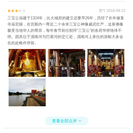
亮*t 2018-09-22


三宝公庙建于1324年，比大城府的建立还要早26年，历经了长年修复
寺庙宏丽，在宫殿内一尊近二十余米三宝公神像威武壮严，这座佛像
极受当地华人的尊崇，每年春节前往朝拜“三宝公”的各府华侨络绎不
绝。因其位于湄南河与巴塞河的交汇处，湄南河上来往的游船大多会
在此处略作停留。
查看全部点评
