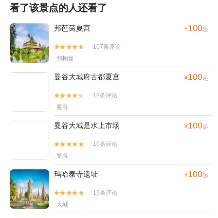
看了该景点的人还看了
100
邦芭茵夏宫
¥
起
107条评论


邦帕音
100
曼谷大城府古都夏宫
¥
起
18条评论


曼谷
100
曼谷大城是水上市场
¥
起
10条评论


曼谷
100
玛哈泰寺遗址
¥
起
19条评论


大城