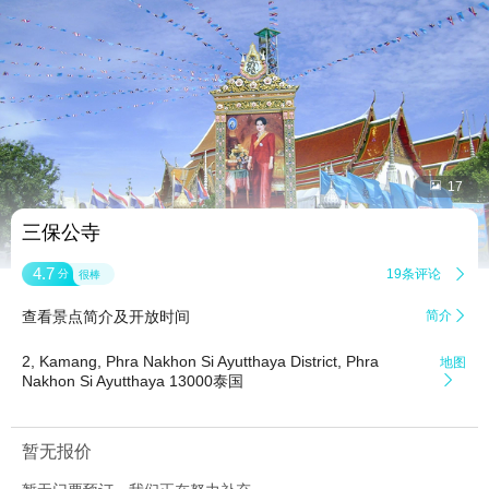


17
三保公寺
4.7
19条评论

分
很棒
查看景点简介及开放时间
简介

2, Kamang, Phra Nakhon Si Ayutthaya District, Phra
地图
Nakhon Si Ayutthaya 13000泰国

暂无报价