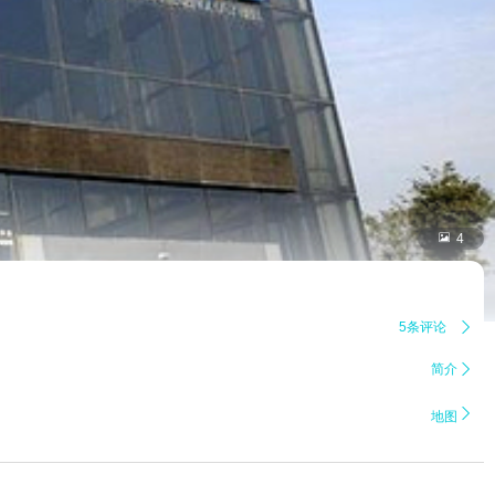

4
5条评论

简介


地图