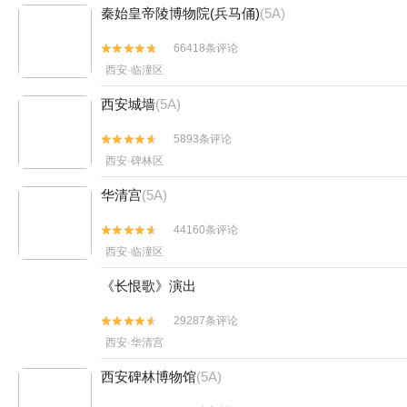
秦始皇帝陵博物院(兵马俑)
(5A)
66418条评论


西安·临潼区
西安城墙
(5A)
5893条评论


西安·碑林区
华清宫
(5A)
44160条评论


西安·临潼区
《长恨歌》演出
29287条评论


西安·华清宫
西安碑林博物馆
(5A)