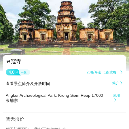


21
豆寇寺
4.0
20条评论
1条攻略

分
一般
查看景点简介及开放时间
简介

Angkor Archaeological Park, Krong Siem Reap 17000
地图
柬埔寨

暂无报价