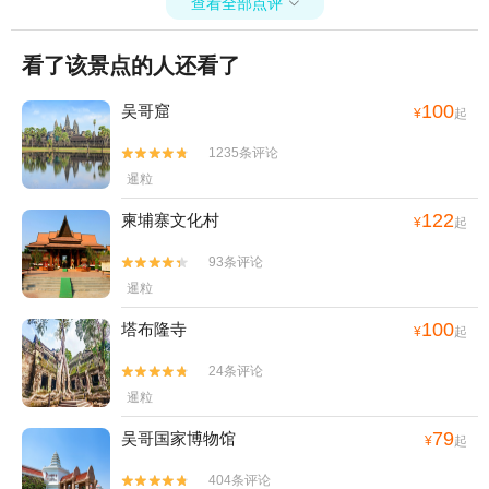
查看全部点评

看了该景点的人还看了
100
吴哥窟
¥
起
1235条评论


暹粒
122
柬埔寨文化村
¥
起
93条评论


暹粒
100
塔布隆寺
¥
起
24条评论


暹粒
79
吴哥国家博物馆
¥
起
404条评论

