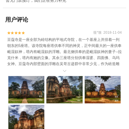
暂无门票预订，我们正在努力补充
用户评论
筱*致 2018-11-04


豆蔻寺是一座全部为砖结构的平地式寺院，在一个基座上并排着一列
朝东的5座塔。该寺院每座塔供奉不同的神灵，正中间最大的一座供奉
毗湿奴神，塔内有毗湿奴的浮雕。最北侧供奉的是毗湿奴神的妻子--拉
克什米，塔内有她的立像。其余三座塔分别供奉湿婆、四面佛、乌玛
女神。豆蔻寺内部壁面的浮雕在吴哥古迹群中非常少见，作为砖造雕
刻的展览地，非常值得一看！
