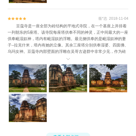
筱*恣 2018-11-04


豆蔻寺是一座全部为砖结构的平地式寺院，在一个基座上并排着
一列朝东的5座塔。该寺院每座塔供奉不同的神灵，正中间最大的一座
供奉毗湿奴神，塔内有毗湿奴的浮雕。最北侧供奉的是毗湿奴神的妻
子--拉克什米，塔内有她的立像。其余三座塔分别供奉湿婆、四面佛、
乌玛女神。豆蔻寺内部壁面的浮雕在吴哥古迹群中非常少见，作为砖
造雕刻的展览地，非常值得一看！
