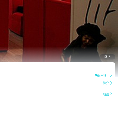

5
0条评论

简介


地图