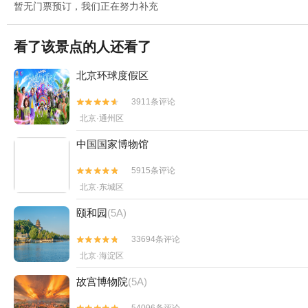
暂无门票预订，我们正在努力补充
看了该景点的人还看了
北京环球度假区
3911条评论


北京·通州区
中国国家博物馆
5915条评论


北京·东城区
颐和园
(5A)
33694条评论


北京·海淀区
故宫博物院
(5A)