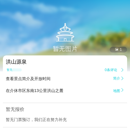


1
洪山源泉
0条评论

暂无点评
查看景点简介及开放时间
简介


在介休市区东南13公里洪山之麓
地图
暂无报价
暂无门票预订，我们正在努力补充