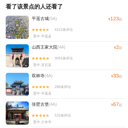
看了该景点的人还看了
123
平遥古城
(5A)
¥
起
4222条评论


晋中·平遥县
2
山西王家大院
(4A)
¥
起
3055条评论


晋中·灵石县
33
双林寺
(4A)
¥
起
288条评论


晋中·平遥县
67
张壁古堡
(4A)
¥
起
525条评论


晋中·介休市