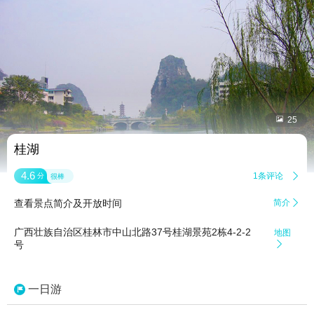


25
桂湖
4.6
1条评论

分
很棒
查看景点简介及开放时间
简介

广西壮族自治区桂林市中山北路37号桂湖景苑2栋4-2-2
地图
号

一日游