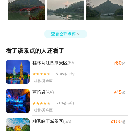
查看全部点评

看了该景点的人还看了
60
桂林两江四湖景区
(5A)
¥
起
5105条评论


桂林·秀峰区
45
芦笛岩
(4A)
¥
起
5076条评论


桂林·秀峰区
100
独秀峰王城景区
(5A)
¥
起