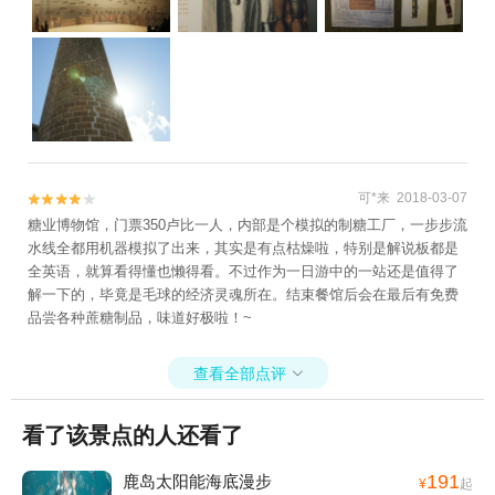
可*来 2018-03-07


糖业博物馆，门票350卢比一人，内部是个模拟的制糖工厂，一步步流
水线全都用机器模拟了出来，其实是有点枯燥啦，特别是解说板都是
全英语，就算看得懂也懒得看。不过作为一日游中的一站还是值得了
解一下的，毕竟是毛球的经济灵魂所在。结束餐馆后会在最后有免费
品尝各种蔗糖制品，味道好极啦！~
查看全部点评

看了该景点的人还看了
191
鹿岛太阳能海底漫步
¥
起