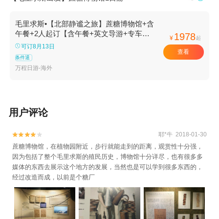
毛里求斯•【北部静谧之旅】蔗糖博物馆+含
午餐+2人起订【含午餐+英文导游+专车接
1978
¥
起
送】
可订8月13日
查看
条件退
万程日游-海外
用户评论
耶*牛 2018-01-30


蔗糖博物馆，在植物园附近，步行就能走到的距离，观赏性十分强，
因为包括了整个毛里求斯的殖民历史，博物馆十分详尽，也有很多多
媒体的东西去展示这个地方的发展，当然也是可以学到很多东西的，
经过改造而成，以前是个糖厂