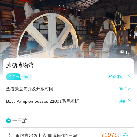


13
蔗糖博物馆
4.0
80条评论

分
一般
查看景点简介及开放时间
简介


B18, Pamplemousses 21001毛里求斯
地图
一日游
1978
【毛里求斯出发】蔗糖博物馆1日游

¥
起