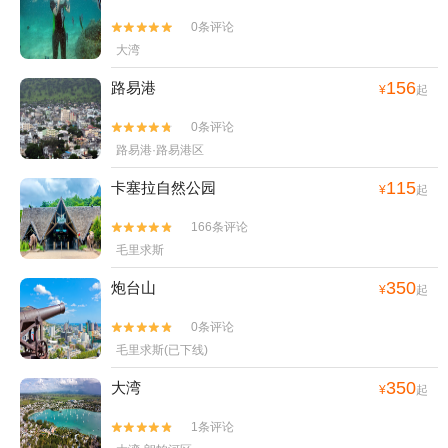
0条评论


大湾
156
路易港
¥
起
0条评论


路易港·路易港区
115
卡塞拉自然公园
¥
起
166条评论


毛里求斯
350
炮台山
¥
起
0条评论


毛里求斯(已下线)
350
大湾
¥
起
1条评论

