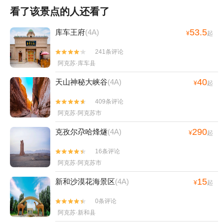
看了该景点的人还看了
53.5
库车王府
(4A)
¥
起
241条评论


阿克苏·库车县
40
天山神秘大峡谷
(4A)
¥
起
409条评论


阿克苏·阿克苏市
290
克孜尔尕哈烽燧
(4A)
¥
起
16条评论


阿克苏·阿克苏市
15
新和沙漠花海景区
(4A)
¥
起
0条评论


阿克苏·新和县