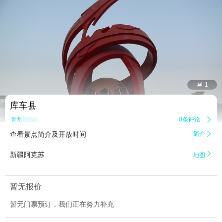


1
库车县
0条评论

暂无点评
查看景点简介及开放时间
简介


新疆阿克苏
地图
暂无报价
暂无门票预订，我们正在努力补充