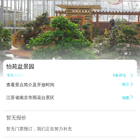


1
怡苑盆景园
0条评论

暂无点评
查看景点简介及开放时间
简介


江苏省南京市雨花台景区
地图
暂无报价
暂无门票预订，我们正在努力补充