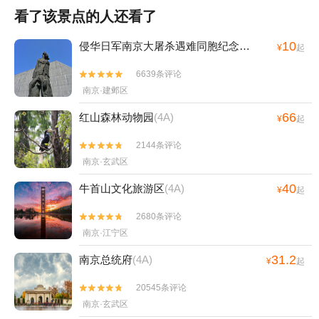
看了该景点的人还看了
10
侵华日军南京大屠杀遇难同胞纪念馆
(4A)
¥
起
6639条评论


南京·建邺区
66
红山森林动物园
(4A)
¥
起
2144条评论


南京·玄武区
40
牛首山文化旅游区
(4A)
¥
起
2680条评论


南京·江宁区
31.2
南京总统府
(4A)
¥
起
20545条评论


南京·玄武区