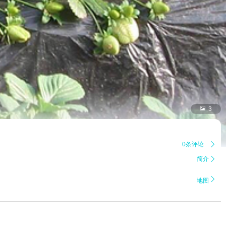

3
0条评论

简介


地图