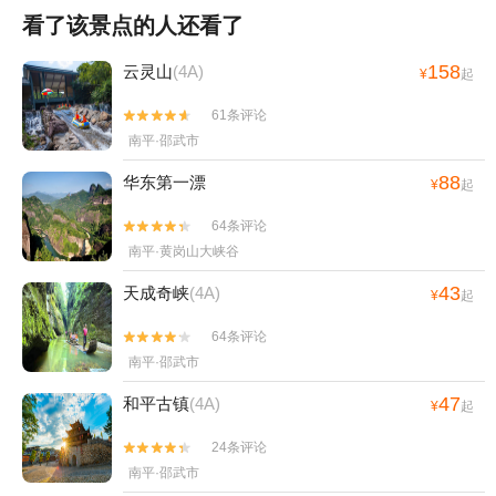
看了该景点的人还看了
158
云灵山
(4A)
¥
起
61条评论


南平·邵武市
88
华东第一漂
¥
起
64条评论


南平·黄岗山大峡谷
43
天成奇峡
(4A)
¥
起
64条评论


南平·邵武市
47
和平古镇
(4A)
¥
起
24条评论


南平·邵武市