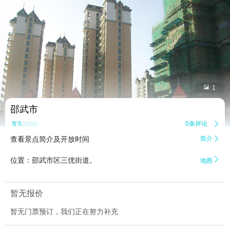


1
邵武市
0条评论

暂无点评
查看景点简介及开放时间
简介


位置：邵武市区三优街道。
地图
暂无报价
暂无门票预订，我们正在努力补充