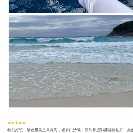


特别好玩，景色很美是果冻海，还有白沙滩，领队和摄影师都特别好，虽