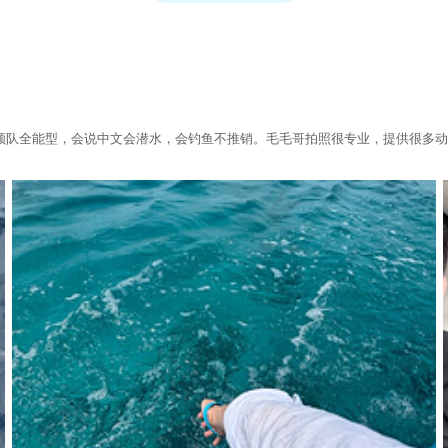
领队全能型，会说中文会潜水，会钓鱼不推销。毛毛哥拍照很专业，提供很多动