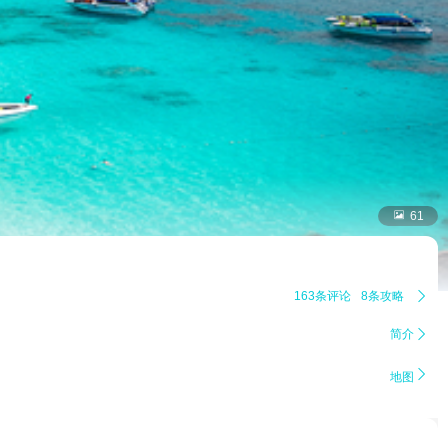

61
163条评论
8条攻略

简介


地图