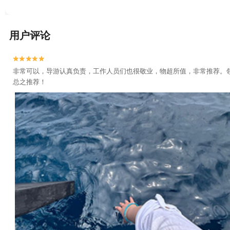
用户评论


非常可以，导游认真负责，工作人员们也很敬业，物超所值，非常推荐。
总之推荐！