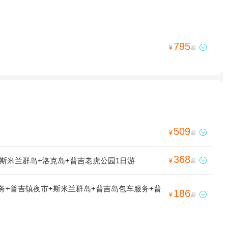
795

¥
起
509

¥
起
368
斯米兰群岛+洛克岛+普吉老虎公园1日游

¥
起
务+普吉镇夜市+斯米兰群岛+普吉岛包车服务+普
186

¥
起