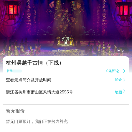


5
杭州吴越千古情（下线）
0条评论

暂无点评
查看景点简介及开放时间
简介


浙江省杭州市萧山区风情大道2555号
地图
暂无报价
暂无门票预订，我们正在努力补充