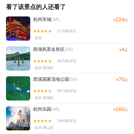
看了该景点的人还看了
224
杭州宋城
(4A)
¥
起
1170条评论


杭州
4
西湖风景名胜区
(5A)
¥
起
9425条评论


杭州·西湖区
70
西溪国家湿地公园
(5A)
¥
起
5874条评论


杭州·西湖区
160
杭州乐园
(4A)
¥
起
1994条评论


杭州·萧山区