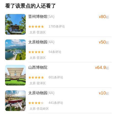
看了该景点的人还看了
80
晋祠博物馆
(5A)
¥
起
1785条评论


太原·晋源区
50
太原植物园
(4A)
¥
起
54条评论


太原·晋源区
64.9
山西博物院
¥
起
601条评论


太原·迎泽区
10
太原动物园
(4A)
¥
起
441条评论


太原·杏花岭区