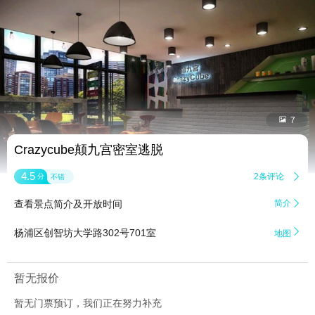


7
Crazycube颠九宫密室逃脱
4.5
2条评论

分
不错
查看景点简介及开放时间
简介


杨浦区创智坊大学路302号701室
地图
暂无报价
暂无门票预订，我们正在努力补充