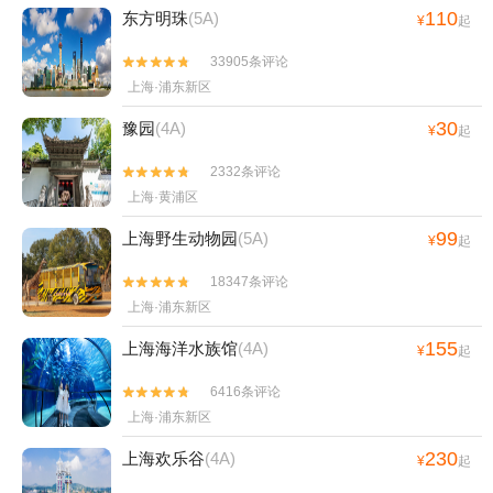
110
东方明珠
(5A)
¥
起
33905条评论


上海·浦东新区
30
豫园
(4A)
¥
起
2332条评论


上海·黄浦区
99
上海野生动物园
(5A)
¥
起
18347条评论


上海·浦东新区
155
上海海洋水族馆
(4A)
¥
起
6416条评论


上海·浦东新区
230
上海欢乐谷
(4A)
¥
起