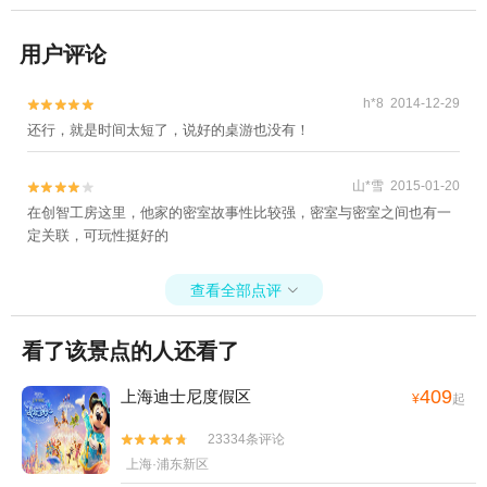
用户评论
h*8 2014-12-29


还行，就是时间太短了，说好的桌游也没有！
山*雪 2015-01-20


在创智工房这里，他家的密室故事性比较强，密室与密室之间也有一
定关联，可玩性挺好的
查看全部点评

看了该景点的人还看了
409
上海迪士尼度假区
¥
起
23334条评论


上海·浦东新区