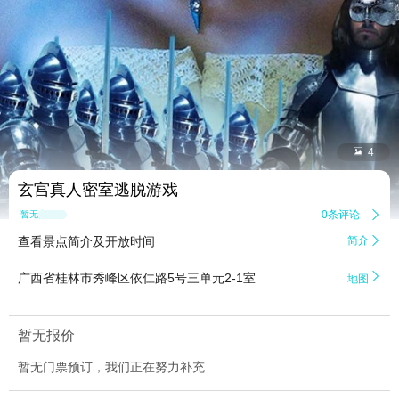


4
玄宫真人密室逃脱游戏
0条评论

暂无点评
查看景点简介及开放时间
简介


广西省桂林市秀峰区依仁路5号三单元2-1室
地图
暂无报价
暂无门票预订，我们正在努力补充