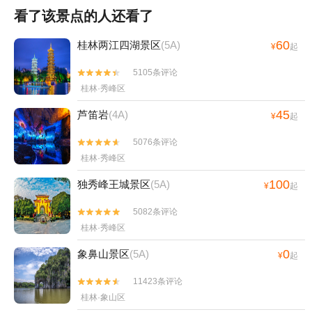
看了该景点的人还看了
60
桂林两江四湖景区
(5A)
¥
起
5105条评论


桂林·秀峰区
45
芦笛岩
(4A)
¥
起
5076条评论


桂林·秀峰区
100
独秀峰王城景区
(5A)
¥
起
5082条评论


桂林·秀峰区
0
象鼻山景区
(5A)
¥
起
11423条评论


桂林·象山区