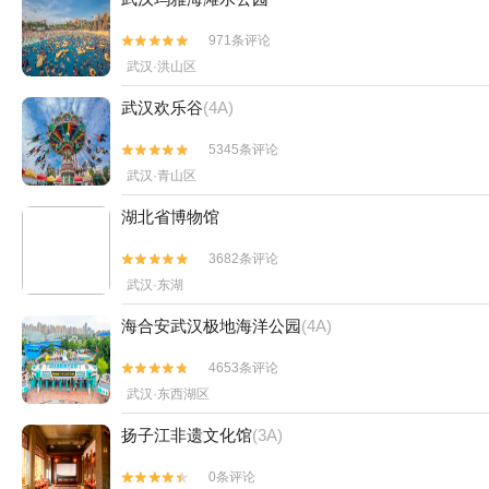
971条评论


武汉·洪山区
武汉欢乐谷
(4A)
5345条评论


武汉·青山区
湖北省博物馆
3682条评论


武汉·东湖
海合安武汉极地海洋公园
(4A)
4653条评论


武汉·东西湖区
扬子江非遗文化馆
(3A)
0条评论

