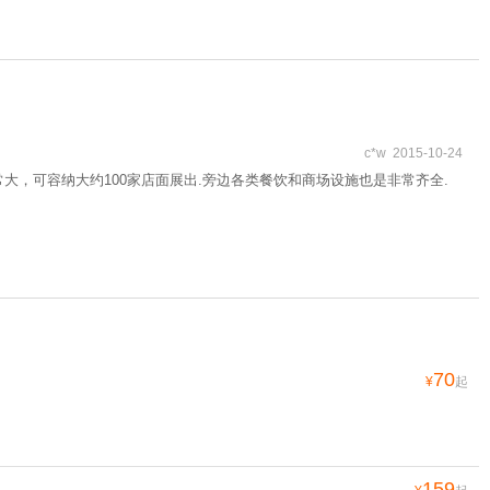
c*w 2015-10-24
，可容纳大约100家店面展出.旁边各类餐饮和商场设施也是非常齐全.
70
¥
起
159