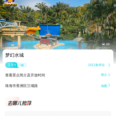


86
梦幻水城
3.9
1012条评论

分
一般
查看景点简介及开放时间
简介


珠海市香洲区兰埔路
地图