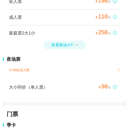
198
双人票

¥
起
118
成人票

¥
起
258
家庭票2大1小

¥
起
查看剩余4个

夜场票
17:00以后入园

98
大小同价（单人票）

¥
起
门票
季卡