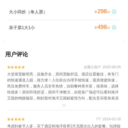
298
大小同价（单人票）

¥
起
498
亲子票1大1小

¥
起
用户评论
去哪儿用户 2025-08-05


大堂很宽敞明亮，设施齐全，房间宽敞舒适。酒店位置极佳，有专门
的快速通道入园，很方便！入住前台办理手续快速，退房便捷快速，
而且免费停车，服务人员非常热情，自助餐种类丰富，很美味，选择
性很多！房间环境舒适，房间干净整洁，在喷泉广场还可以看到海洋
王国的绚丽烟花，刚好面对海洋王国鲸鲨馆方向，配合音乐喷泉表演
非常惊艳。 退房后小怡给我打电话，关心了我的入住体验还解答我的

问题真的非常暖心，非常满意小怡的贴心服务。
l*7 2024-02-16


考虑到春节人多，买了酒店和海洋世界2天无限次出入的套餐。玩得较