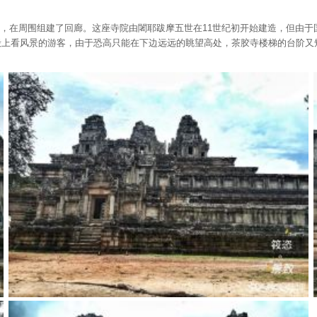
，在周围组建了回廊。这座寺院由闍耶跋摩五世在11世纪初开始建造，但由于
主殿上看风景的游客，由于恐高只能在下边远远的眺望高处，茶胶寺楼梯的台阶