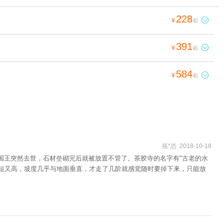
228

¥
起
391

¥
起
584

¥
起
筱*恣 2018-10-18
国王突然去世，石材垒砌完后就被放置不管了。茶胶寺的名字有"古老的水
又短又高，坡度几乎与地面垂直，才走了几阶就感觉随时要掉下来，只能放