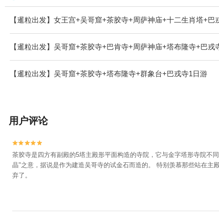
【暹粒出发】女王宫+吴哥窟+茶胶寺+周萨神庙+十二生肖塔+巴
【暹粒出发】吴哥窟+茶胶寺+巴肯寺+周萨神庙+塔布隆寺+巴戎
【暹粒出发】吴哥窟+茶胶寺+塔布隆寺+群象台+巴戎寺1日游
用户评论


茶胶寺是四方有副殿的5塔主殿形平面构造的寺院，它与金字塔形寺院不同
晶"之意，据说是作为建造吴哥寺的试金石而造的。 特别羡慕那些站在
弃了。