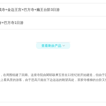
戎寺+金边王宫+巴方寺+癞王台阶3日游
寺+巴方寺1日游
查看剩余产品

，在周围组建了回廊。这座寺院由闍耶跋摩五世在11世纪初开始建造，但由于
主殿上看风景的游客，由于恐高只能在下边远远的眺望高处，茶胶寺楼梯的台阶