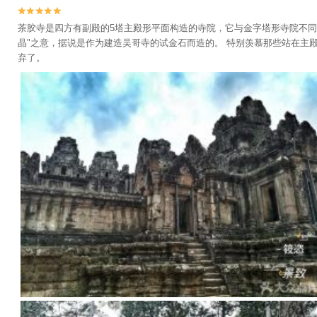


茶胶寺是四方有副殿的5塔主殿形平面构造的寺院，它与金字塔形寺院不同
晶"之意，据说是作为建造吴哥寺的试金石而造的。 特别羡慕那些站在
弃了。