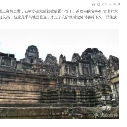
筱*致 2018-10-18
国王突然去世，石材垒砌完后就被放置不管了。茶胶寺的名字有"古老的水
又短又高，坡度几乎与地面垂直，才走了几阶就感觉随时要掉下来，只能放