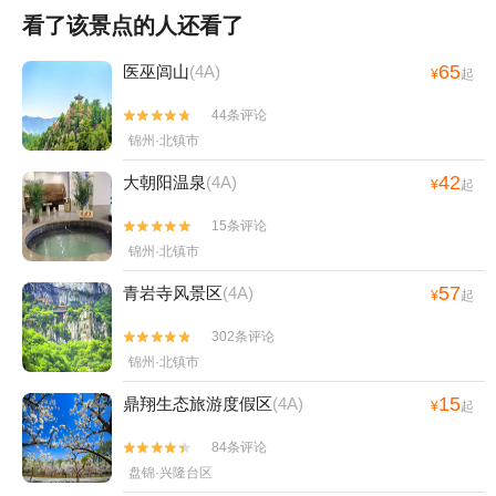
看了该景点的人还看了
65
医巫闾山
(4A)
¥
起
44条评论


锦州·北镇市
42
大朝阳温泉
(4A)
¥
起
15条评论


锦州·北镇市
57
青岩寺风景区
(4A)
¥
起
302条评论


锦州·北镇市
15
鼎翔生态旅游度假区
(4A)
¥
起
84条评论


盘锦·兴隆台区