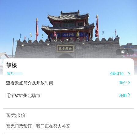


3
鼓楼
0条评论

暂无点评
查看景点简介及开放时间
简介


辽宁省锦州北镇市
地图
暂无报价
暂无门票预订，我们正在努力补充